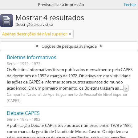
Previsualizar a impressão
Fechar
Mostrar 4 resultados
Descrição arquivística
Apenas descrições de nível superior
Opções de pesquisa avançada
Boletins Informativos
Série
1952 - 1972
Os Boletins Informativos foram publicados mensalmente pela CAPES
de dezembro de 1952 a março de 1972. Objetivavam dar visibilidade
às ações da CAPES e informar sobre outros assuntos do mundo
acadêmico. Em um primeiro momento, os Boletins traziam as
...
»
Campanha Nacional de Aperfeiçoamento de Pessoal de Nível Superior
(CAPES)
Debate CAPES
Série
1979 - 1982
A publicação Debate CAPES teve poucos números, entre 1979 e 1982,
como marca da gestão de Claudio de Moura Castro. O objetivo era
criar um espaço para se debater experiências, críticas e sugestões