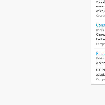
A publ
um esp
As ed
Coorde
Cons
Reeks
O pre
Delibe
Campan
Relat
Reeks
A séri
Os Rel
ativi
Campan