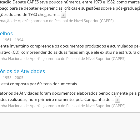
icação Debate CAPES teve poucos números, entre 1979 e 1982, como marca d
aço para se debater experiências, críticas e sugestões sobre a pós-graduaç
ições do ano de 1980 chegaram
...
»
nação de Aperfeiçoamento de Pessoal de Nível Superior (CAPES)
elhos
1961 - 1994
sente Inventário compreende os documentos produzidos e acumulados pelo
rativo (CD), compreendendo as duas fases em que ele existiu na estrutura da
ha Nacional de Aperfeiçoamento de Pessoal de Nível Superior (CAPES)
órios de Atividades
1953 - 2005
e está composta por 69 itens documentais.
atórios de Atividades foram documentos elaborados periodicamente pela ge
dades realizadas, num primeiro momento, pela Campanha de
...
»
ha Nacional de Aperfeiçoamento de Pessoal de Nível Superior (CAPES)