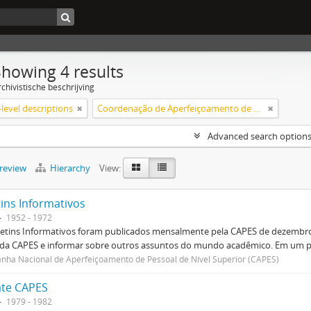
Showing 4 results
chivistische beschrijving
level descriptions
Coordenação de Aperfeiçoamento de Pessoal de Nível Superior (CAPES)
Advanced search option
preview
Hierarchy
View:
tins Informativos
1952 - 1972
etins Informativos foram publicados mensalmente pela CAPES de dezembro 
 da CAPES e informar sobre outros assuntos do mundo acadêmico. Em um p
ha Nacional de Aperfeiçoamento de Pessoal de Nível Superior (CAPES)
te CAPES
1979 - 1982