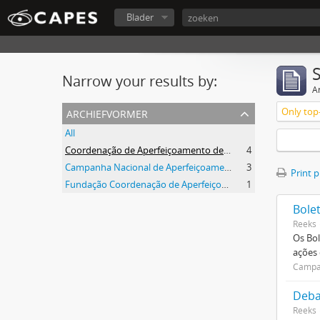
Blader
Narrow your results by:
Ar
archiefvormer
Only top-
All
Coordenação de Aperfeiçoamento de Pessoal de Nível Superior (CAPES)
4
Campanha Nacional de Aperfeiçoamento de Pessoal de Nível Superior (CAPES)
3
Print 
Fundação Coordenação de Aperfeiçoamento de Pessoal de Nível Superior (CAPES)
1
Bole
Reeks
Os Bol
ações
Campan
Deba
Reeks