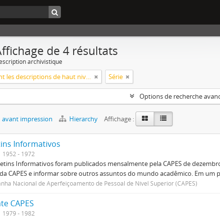
ffichage de 4 résultats
escription archivistique
Seulement les descriptions de haut niveau
Série
Options de recherche avan
 avant impression
Hierarchy
Affichage :
tins Informativos
1952 - 1972
etins Informativos foram publicados mensalmente pela CAPES de dezembro 
 da CAPES e informar sobre outros assuntos do mundo acadêmico. Em um p
ha Nacional de Aperfeiçoamento de Pessoal de Nível Superior (CAPES)
te CAPES
1979 - 1982