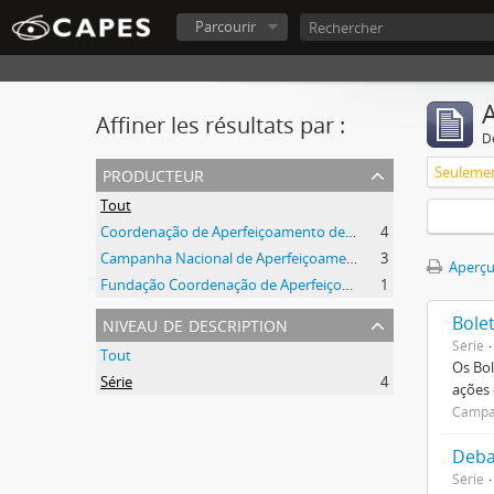
Parcourir
A
Affiner les résultats par :
D
producteur
Tout
Coordenação de Aperfeiçoamento de Pessoal de Nível Superior (CAPES)
4
Campanha Nacional de Aperfeiçoamento de Pessoal de Nível Superior (CAPES)
3
Aperçu
Fundação Coordenação de Aperfeiçoamento de Pessoal de Nível Superior (CAPES)
1
niveau de description
Bole
Série
Tout
Os Bol
Série
4
ações
Campan
Deba
Série