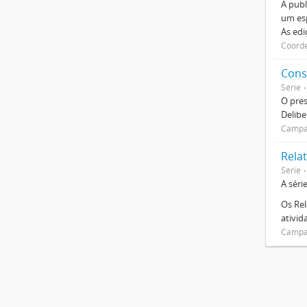
A publ
um esp
As ed
Coorde
Cons
Série
O pre
Delibe
Campan
Relat
Série
A séri
Os Rel
ativi
Campan