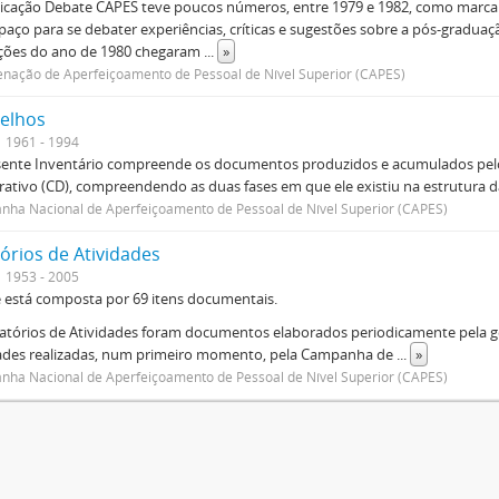
icação Debate CAPES teve poucos números, entre 1979 e 1982, como marca d
aço para se debater experiências, críticas e sugestões sobre a pós-graduaç
ições do ano de 1980 chegaram
...
»
nação de Aperfeiçoamento de Pessoal de Nível Superior (CAPES)
elhos
1961 - 1994
sente Inventário compreende os documentos produzidos e acumulados pelo
rativo (CD), compreendendo as duas fases em que ele existiu na estrutura da
ha Nacional de Aperfeiçoamento de Pessoal de Nível Superior (CAPES)
órios de Atividades
1953 - 2005
e está composta por 69 itens documentais.
atórios de Atividades foram documentos elaborados periodicamente pela ge
dades realizadas, num primeiro momento, pela Campanha de
...
»
ha Nacional de Aperfeiçoamento de Pessoal de Nível Superior (CAPES)