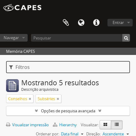
Entrar
Navegar
Memória CAPES
Filtros
Mostrando 5 resultados
Descrição arquivística
Conselhos
Subséries
Opções de pesquisa avançada
Visualizar impressão
Hierarchy
Visualizar:
Ordenar por:
Data final
Direção:
Ascendente