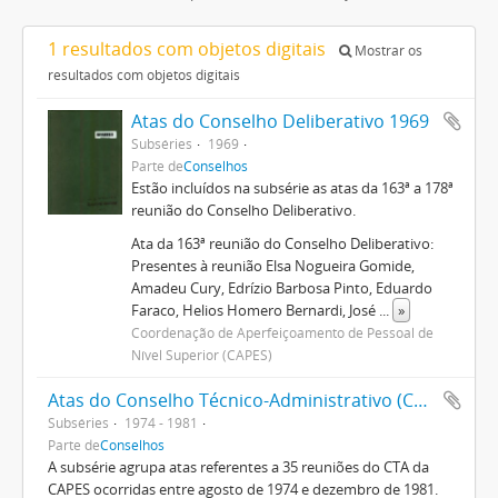
1 resultados com objetos digitais
Mostrar os
resultados com objetos digitais
Atas do Conselho Deliberativo 1969
Subséries
1969
Parte de
Conselhos
Estão incluídos na subsérie as atas da 163ª a 178ª
reunião do Conselho Deliberativo.
Ata da 163ª reunião do Conselho Deliberativo:
Presentes à reunião Elsa Nogueira Gomide,
Amadeu Cury, Edrízio Barbosa Pinto, Eduardo
Faraco, Helios Homero Bernardi, José
...
»
Coordenação de Aperfeiçoamento de Pessoal de
Nível Superior (CAPES)
Atas do Conselho Técnico-Administrativo (CTA) 1974-1981
Subséries
1974 - 1981
Parte de
Conselhos
A subsérie agrupa atas referentes a 35 reuniões do CTA da
CAPES ocorridas entre agosto de 1974 e dezembro de 1981.