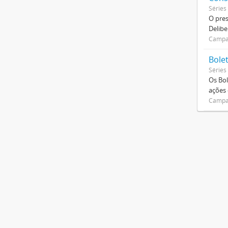
Séries
O pre
Delibe
Campan
Bole
Séries
Os Bol
ações
Campan