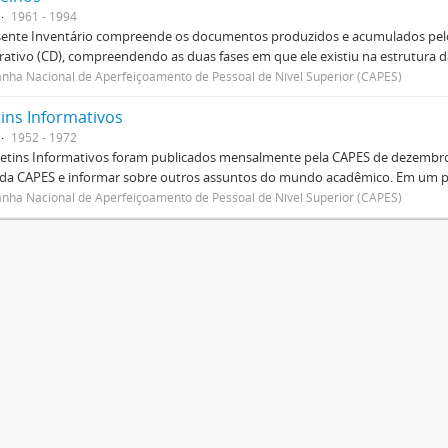
1961 - 1994
sente Inventário compreende os documentos produzidos e acumulados pelo
rativo (CD), compreendendo as duas fases em que ele existiu na estrutura da
ha Nacional de Aperfeiçoamento de Pessoal de Nível Superior (CAPES)
tins Informativos
1952 - 1972
etins Informativos foram publicados mensalmente pela CAPES de dezembro 
 da CAPES e informar sobre outros assuntos do mundo acadêmico. Em um p
ha Nacional de Aperfeiçoamento de Pessoal de Nível Superior (CAPES)