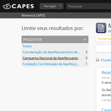
Navegar
Memória CAPES
Limite seus resultados por:
D
produtor
Somente 
Todos
Coordenação de Aperfeiçoamento de Pessoal de Nível Superior (CAPES)
3
Campanha Nacional de Aperfeiçoamento de Pessoal de Nível Superior (CAPES)
3
Visuali
Fundação Coordenação de Aperfeiçoamento de Pessoal de Nível Superior (CAPES)
1
Relat
Séries
A séri
Os Rel
ativi
Campan
Cons