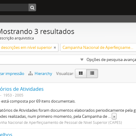
Mostrando 3 resultados
escrição arquivística
descrições em nível superior
Campanha Nacional de Aperfeiçoamento de Pessoal de Nível Superior (CAPES)
Opções de pesquisa avanç
zar impressão
Hierarchy
Visualizar:
órios de Atividades
1953 - 2005
e está composta por 69 itens documentais.
atórios de Atividades foram documentos elaborados periodicamente pela ge
dades realizadas, num primeiro momento, pela Campanha de
...
»
ha Nacional de Aperfeiçoamento de Pessoal de Nível Superior (CAPES)
elhos