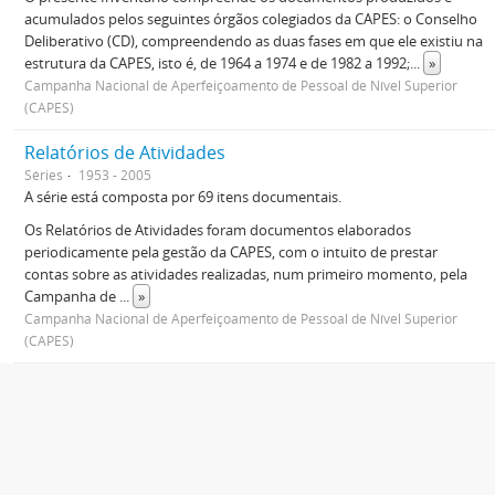
acumulados pelos seguintes órgãos colegiados da CAPES: o Conselho
Deliberativo (CD), compreendendo as duas fases em que ele existiu na
estrutura da CAPES, isto é, de 1964 a 1974 e de 1982 a 1992;
...
»
Campanha Nacional de Aperfeiçoamento de Pessoal de Nível Superior
(CAPES)
Relatórios de Atividades
Séries
1953 - 2005
A série está composta por 69 itens documentais.
Os Relatórios de Atividades foram documentos elaborados
periodicamente pela gestão da CAPES, com o intuito de prestar
contas sobre as atividades realizadas, num primeiro momento, pela
Campanha de
...
»
Campanha Nacional de Aperfeiçoamento de Pessoal de Nível Superior
(CAPES)