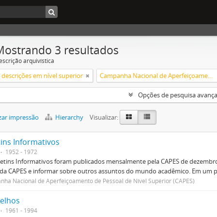
Mostrando 3 resultados
escrição arquivística
descrições em nível superior
Campanha Nacional de Aperfeiçoamento de Pessoal de Nível Superior (CAPES)
Opções de pesquisa avanç
zar impressão
Hierarchy
Visualizar:
tins Informativos
1952 - 1972
etins Informativos foram publicados mensalmente pela CAPES de dezembro 
 da CAPES e informar sobre outros assuntos do mundo acadêmico. Em um p
ha Nacional de Aperfeiçoamento de Pessoal de Nível Superior (CAPES)
elhos
1961 - 1994