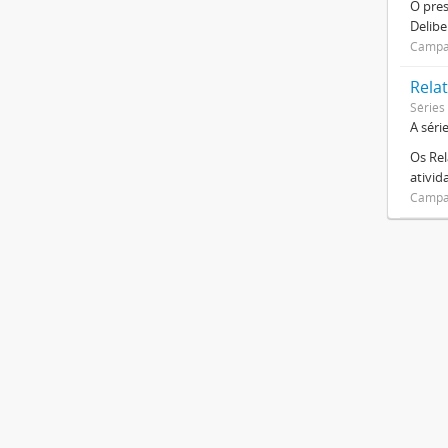
O pre
Delibe
Campan
Relat
Séries
A séri
Os Rel
ativi
Campan