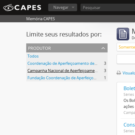
Navegar
Memória CAPES
Limite seus resultados por:
D
produtor
Somente 
Todos
Coordenação de Aperfeiçoamento de Pessoal de Nível Superior (CAPES)
3
Campanha Nacional de Aperfeiçoamento de Pessoal de Nível Superior (CAPES)
3
Visuali
Fundação Coordenação de Aperfeiçoamento de Pessoal de Nível Superior (CAPES)
1
Bole
Séries
Os Bol
ações
Campan
Cons
Séries