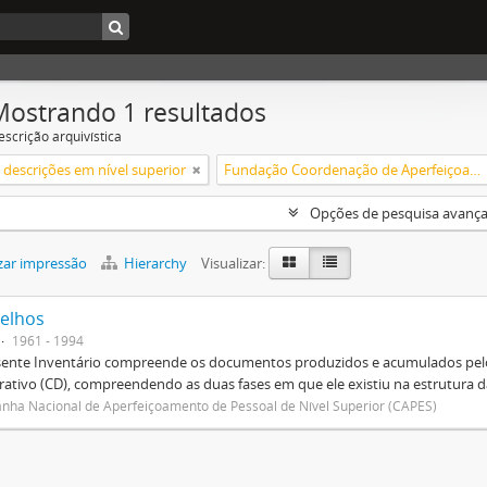
Mostrando 1 resultados
escrição arquivística
descrições em nível superior
Fundação Coordenação de Aperfeiçoamento de Pessoal de Nível Superior (CAPES)
Opções de pesquisa avanç
zar impressão
Hierarchy
Visualizar:
elhos
1961 - 1994
sente Inventário compreende os documentos produzidos e acumulados pelo
rativo (CD), compreendendo as duas fases em que ele existiu na estrutura da
ha Nacional de Aperfeiçoamento de Pessoal de Nível Superior (CAPES)