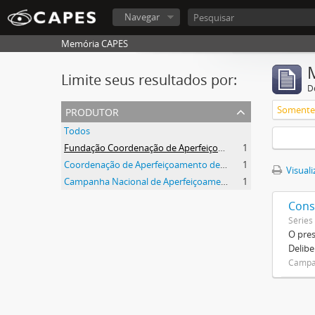
Navegar
Memória CAPES
Limite seus resultados por:
D
produtor
Somente 
Todos
Fundação Coordenação de Aperfeiçoamento de Pessoal de Nível Superior (CAPES)
1
Coordenação de Aperfeiçoamento de Pessoal de Nível Superior (CAPES)
1
Visuali
Campanha Nacional de Aperfeiçoamento de Pessoal de Nível Superior (CAPES)
1
Cons
Séries
O pre
Delibe
Campan