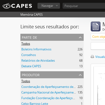
Navegar
Memória CAPES
Limite seus resultados por:
D
parte de
Com obje
Todos
Boletins Informativos
226
Conselhos
92
Visuali
Relatórios de Atividades
68
Debate CAPES
13
produtor
Todos
Coordenação de Aperfeiçoamento de Pessoal de Nível Superior (CAPES)
225
Campanha Nacional de Aperfeiçoamento de Pessoal de Nível Superior (CAPES)
135
Fundação Coordenação de Aperfeiçoamento de Pessoal de Nível Superior (CAPES)
10
Celso Barroso Leite
1