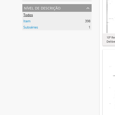
nível de descrição
Todos
Item
398
Subséries
1
10ª R
Delibe