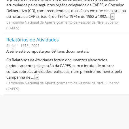
acumulados pelos seguintes órgãos colegiados da CAPES: o Conselho
Deliberativo (CD), compreendendo as duas fases em que ele existiu na
estrutura da CAPES, isto é, de 1964 a 1974 e de 1982 a 1992;
...
»
Campanha Nacional de Aperfeiçoamento de Pessoal de Nível Superior
(CAPES)
Relatórios de Atividades
Séries
1953 - 2005
A série está composta por 69 itens documentais.
Os Relatórios de Atividades foram documentos elaborados
periodicamente pela gestão da CAPES, com o intuito de prestar
contas sobre as atividades realizadas, num primeiro momento, pela
Campanha de
...
»
Campanha Nacional de Aperfeiçoamento de Pessoal de Nível Superior
(CAPES)