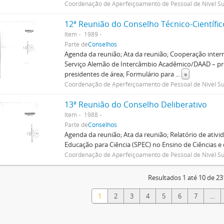
Coordenação de Aperfeiçoamento de Pessoal de Nível Su
12ª Reunião do Conselho Técnico-Científic
Item
1989
Parte de
Conselhos
Agenda da reunião; Ata da reunião; Cooperação inte
Serviço Alemão de Intercâmbio Acadêmico/DAAD – prog
presidentes de área; Formulário para
...
»
Coordenação de Aperfeiçoamento de Pessoal de Nível Su
13ª Reunião do Conselho Deliberativo
Item
1988
Parte de
Conselhos
Agenda da reunião; Ata da reunião; Relatório de ati
Educação para Ciência (SPEC) no Ensino de Ciências e 
Coordenação de Aperfeiçoamento de Pessoal de Nível Su
Resultados 1 até 10 de 23
1
2
3
4
5
6
7
...