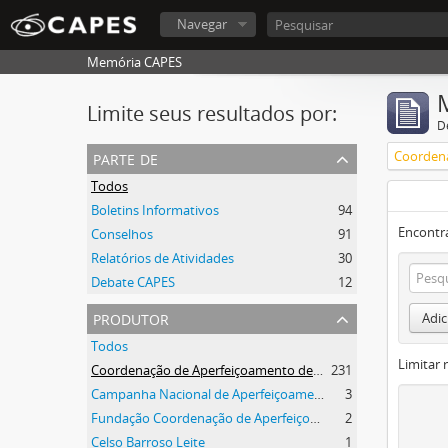
Navegar
Memória CAPES
Limite seus resultados por:
D
parte de
Todos
Boletins Informativos
94
Encontr
Conselhos
91
Relatórios de Atividades
30
Debate CAPES
12
produtor
Adic
Todos
Limitar 
Coordenação de Aperfeiçoamento de Pessoal de Nível Superior (CAPES)
231
Campanha Nacional de Aperfeiçoamento de Pessoal de Nível Superior (CAPES)
3
Fundação Coordenação de Aperfeiçoamento de Pessoal de Nível Superior (CAPES)
2
Celso Barroso Leite
1