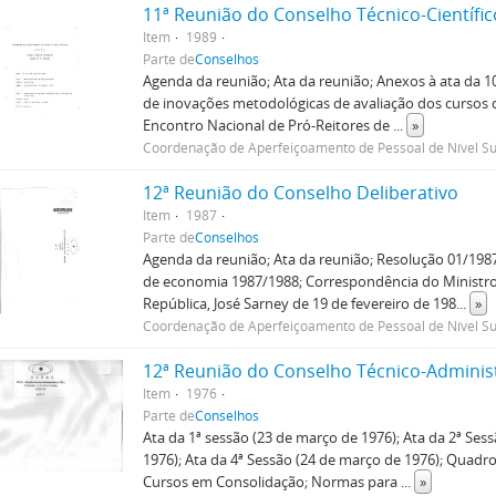
11ª Reunião do Conselho Técnico-Científic
Item
1989
Parte de
Conselhos
Agenda da reunião; Ata da reunião; Anexos à ata da 
de inovações metodológicas de avaliação dos cursos 
Encontro Nacional de Pró-Reitores de
...
»
Coordenação de Aperfeiçoamento de Pessoal de Nível Su
12ª Reunião do Conselho Deliberativo
Item
1987
Parte de
Conselhos
Agenda da reunião; Ata da reunião; Resolução 01/198
de economia 1987/1988; Correspondência do Ministro
República, José Sarney de 19 de fevereiro de 198
...
»
Coordenação de Aperfeiçoamento de Pessoal de Nível Su
12ª Reunião do Conselho Técnico-Adminis
Item
1976
Parte de
Conselhos
Ata da 1ª sessão (23 de março de 1976); Ata da 2ª Ses
1976); Ata da 4ª Sessão (24 de março de 1976); Quadro
Cursos em Consolidação; Normas para
...
»