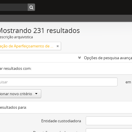
Mostrando 231 resultados
escrição arquivística
Coordenação de Aperfeiçoamento de Pessoal de Nível Superior (CAPES)
Opções de pesquisa avanç
ar resultados com:
em
ionar novo critério
resultados para:
Entidade custodiadora