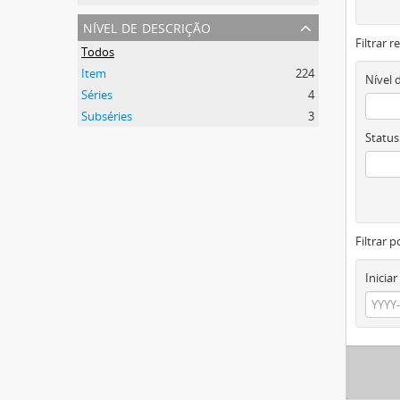
nível de descrição
Filtrar 
Todos
Item
224
Nível 
Séries
4
Subséries
3
Status
Filtrar p
Iniciar