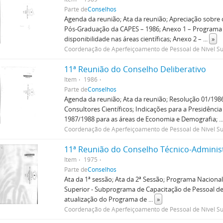
Parte de
Conselhos
Agenda da reunião; Ata da reunião; Apreciação sobr
Pós-Graduação da CAPES – 1986; Anexo 1 – Programa
disponibilidade nas áreas científicas; Anexo 2 –
...
»
Coordenação de Aperfeiçoamento de Pessoal de Nível Su
11ª Reunião do Conselho Deliberativo
Item
1986
Parte de
Conselhos
Agenda da reunião; Ata da reunião; Resolução 01/198
Consultores Científicos; Indicações para a Presidênci
1987/1988 para as áreas de Economia e Demografia;
.
Coordenação de Aperfeiçoamento de Pessoal de Nível Su
11ª Reunião do Conselho Técnico-Adminis
Item
1975
Parte de
Conselhos
Ata da 1ª sessão; Ata da 2ª Sessão; Programa Nacional
Superior - Subprograma de Capacitação de Pessoal de 
atualização do Programa de
...
»
Coordenação de Aperfeiçoamento de Pessoal de Nível Su