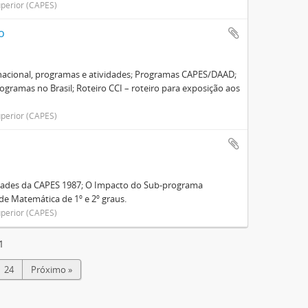
perior (CAPES)
o
rnacional, programas e atividades; Programas CAPES/DAAD;
ramas no Brasil; Roteiro CCI – roteiro para exposição aos
perior (CAPES)
vidades da CAPES 1987; O Impacto do Sub-programa
de Matemática de 1º e 2º graus.
perior (CAPES)
1
24
Próximo »