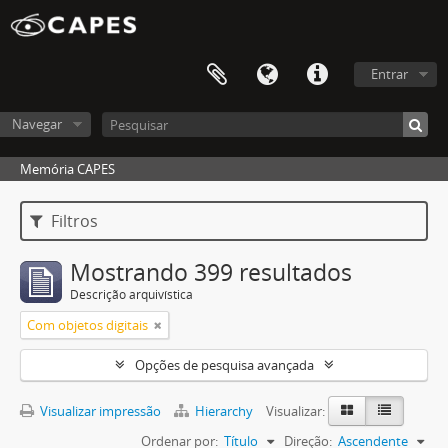
Entrar
Navegar
Memória CAPES
Filtros
Mostrando 399 resultados
Descrição arquivística
Com objetos digitais
Opções de pesquisa avançada
Visualizar impressão
Hierarchy
Visualizar:
Ordenar por:
Título
Direção:
Ascendente