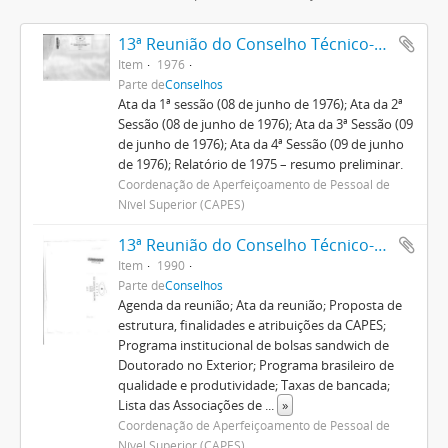
13ª Reunião do Conselho Técnico-Administrativo
Item
1976
Parte de
Conselhos
Ata da 1ª sessão (08 de junho de 1976); Ata da 2ª
Sessão (08 de junho de 1976); Ata da 3ª Sessão (09
de junho de 1976); Ata da 4ª Sessão (09 de junho
de 1976); Relatório de 1975 – resumo preliminar.
Coordenação de Aperfeiçoamento de Pessoal de
Nível Superior (CAPES)
13ª Reunião do Conselho Técnico-Científico
Item
1990
Parte de
Conselhos
Agenda da reunião; Ata da reunião; Proposta de
estrutura, finalidades e atribuições da CAPES;
Programa institucional de bolsas sandwich de
Doutorado no Exterior; Programa brasileiro de
qualidade e produtividade; Taxas de bancada;
Lista das Associações de
...
»
Coordenação de Aperfeiçoamento de Pessoal de
Nível Superior (CAPES)