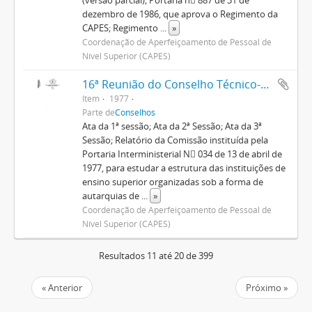
(versão parcial); Portaria n 887 de 31 de
dezembro de 1986, que aprova o Regimento da
CAPES; Regimento
...
»
Coordenação de Aperfeiçoamento de Pessoal de
Nível Superior (CAPES)
16ª Reunião do Conselho Técnico-Administrativo
Item
1977
Parte de
Conselhos
Ata da 1ª sessão; Ata da 2ª Sessão; Ata da 3ª
Sessão; Relatório da Comissão instituída pela
Portaria Interministerial N 034 de 13 de abril de
1977, para estudar a estrutura das instituições de
ensino superior organizadas sob a forma de
autarquias de
...
»
Coordenação de Aperfeiçoamento de Pessoal de
Nível Superior (CAPES)
Resultados 11 até 20 de 399
« Anterior
Próximo »