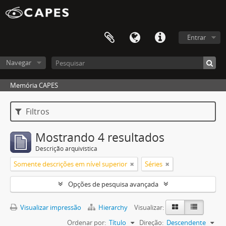
Entrar
Navegar
Memória CAPES
Filtros
Mostrando 4 resultados
Descrição arquivística
Somente descrições em nível superior
Séries
Opções de pesquisa avançada
Visualizar impressão
Hierarchy
Visualizar:
Ordenar por:
Título
Direção:
Descendente