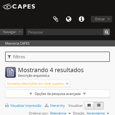
Entrar
Navegar
Memória CAPES
Filtros
Mostrando 4 resultados
Descrição arquivística
Somente descrições em nível superior
Opções de pesquisa avançada
Visualizar impressão
Hierarchy
Visualizar:
Ordenar por:
Relevância
Direção:
Ascendente