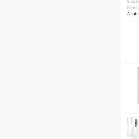
Subsér
Parte 
A subs