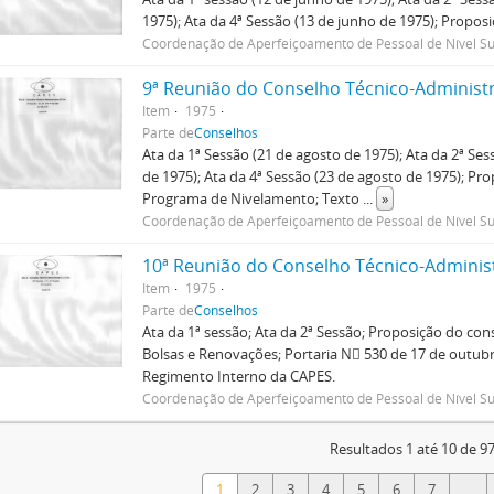
1975); Ata da 4ª Sessão (13 de junho de 1975); Propos
Coordenação de Aperfeiçoamento de Pessoal de Nível Su
9ª Reunião do Conselho Técnico-Administr
Item
1975
Parte de
Conselhos
Ata da 1ª Sessão (21 de agosto de 1975); Ata da 2ª Ses
de 1975); Ata da 4ª Sessão (23 de agosto de 1975); Pr
Programa de Nivelamento; Texto
...
»
Coordenação de Aperfeiçoamento de Pessoal de Nível Su
10ª Reunião do Conselho Técnico-Adminis
Item
1975
Parte de
Conselhos
Ata da 1ª sessão; Ata da 2ª Sessão; Proposição do cons
Bolsas e Renovações; Portaria N 530 de 17 de outub
Regimento Interno da CAPES.
Coordenação de Aperfeiçoamento de Pessoal de Nível Su
Resultados 1 até 10 de 9
1
2
3
4
5
6
7
...