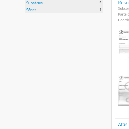
Reso
Subséries
5
Subsér
Séries
1
Parte 
Coorde
Atas