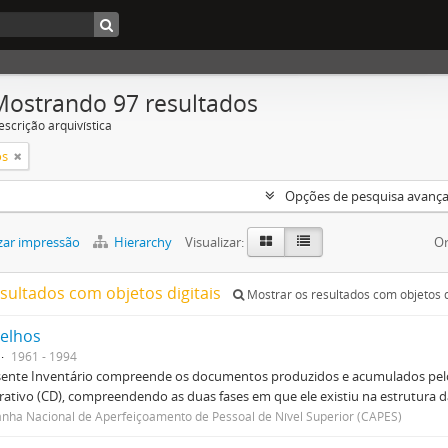
Mostrando 97 resultados
escrição arquivística
os
Opções de pesquisa avanç
zar impressão
Hierarchy
Visualizar:
Or
esultados com objetos digitais
Mostrar os resultados com objetos d
elhos
1961 - 1994
sente Inventário compreende os documentos produzidos e acumulados pelo
rativo (CD), compreendendo as duas fases em que ele existiu na estrutura da
ha Nacional de Aperfeiçoamento de Pessoal de Nível Superior (CAPES)