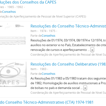
luções dos Conselhos da CAPES
ies
1965 - 1992
de
Conselhos
nação de Aperfeiçoamento de Pessoal de Nível Superior (CAPES)
Resoluções do Conselho Técnico-Administr
Item
1974 - 1975
Parte de
Conselhos
Resoluções de 01/1974, 03/1974, 08/1974 e 12/1974, t
auxílios no exterior e no País; Estabelecimento de cri
renovação de cursos e aperfeiçoamento
...
»
Coordenação de Aperfeiçoamento de Pessoal de Nível Su
Resoluções do Conselho Deliberativo (198
Item
1983
Parte de
Conselhos
As Resoluções 01/1983 a 05/1983 tratam dos seguinte
de 1982; Homologação de auxílios institucionais a P
de bolsas no país e demanda social
...
»
Coordenação de Aperfeiçoamento de Pessoal de Nível Su
 do Conselho Técnico-Administrativo (CTA) 1974-1981