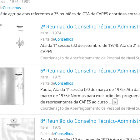
ies
1974 - 1981
de
Conselhos
érie agrupa atas referentes a 35 reuniões do CTA da CAPES ocorridas entre
2ª Reunião do Conselho Técnico-Administr
Item
1974
Parte de
Conselhos
Ata da 1ª sessão (30 de setembro de 1974). Ata da 2ª
CAPES.
Coordenação de Aperfeiçoamento de Pessoal de Nível Su
6ª Reunião do Conselho Técnico-Administr
Item
1975
Parte de
Conselhos
Pauta; Ata da 1ª sessão (20 de março de 1975); Ata da 
março de 1975); Normas para execução dos programas d
de representante da CAPES ao curso
...
»
Coordenação de Aperfeiçoamento de Pessoal de Nível Su
8ª Reunião do Conselho Técnico-Administr
Item
1975
Parte de
Conselhos
Ata da 1ª sessão (12 de junho de 1975); Ata da 2ª Sess