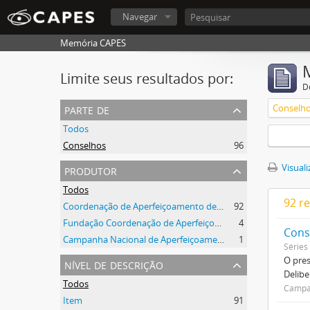
Navegar
Memória CAPES
Limite seus resultados por:
D
parte de
Conselh
Todos
Conselhos
96
produtor
Visuali
Todos
92 r
Coordenação de Aperfeiçoamento de Pessoal de Nível Superior (CAPES)
92
Fundação Coordenação de Aperfeiçoamento de Pessoal de Nível Superior (CAPES)
4
Cons
Campanha Nacional de Aperfeiçoamento de Pessoal de Nível Superior (CAPES)
1
Séries
O pre
nível de descrição
Delibe
Todos
Campan
Item
91