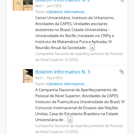
Item
Jan/1953
Parte de
Boletins Informativos
Censo Universitário; Instituto de Urbanismo;
Atividades da CAPES; Unidades escolares
existentes no Brasil; Cidade Universitária -
Universidade do Recife; Instalado no CNPq o
Instituto de Matemática Pura e Aplicada; IV
Reunião Anual da Sociedade
...
»
Campanha Nacional de Aperfeiçoamento de Pessoal
de Nível Superior (CAPES)
Boletim Informativo N. 3
Item
Fev/1953
Parte de
Boletins Informativos
A Campanha Nacional de Aperfeiçoamento de
Pessoal de Nível Superior; Atividades da CAPES;
Instituto de Puericultura Universidade do Brasil; VI
Concurso Internacional de Ensaios das Nações
Unidas; Casa do Estudante Brasileira na Cidade
Universitária de
...
»
Campanha Nacional de Aperfeiçoamento de Pessoal
de Nível Superior (CAPES)