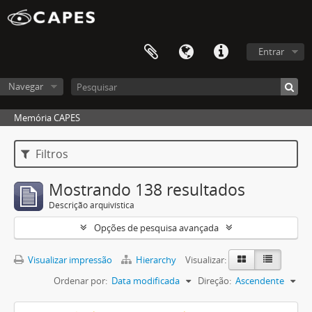
Entrar
Navegar
Memória CAPES
Filtros
Mostrando 138 resultados
Descrição arquivística
Opções de pesquisa avançada
Visualizar impressão
Hierarchy
Visualizar:
Ordenar por:
Data modificada
Direção:
Ascendente