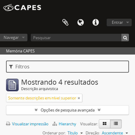
Entrar
Navegar
Memória CAPES
Filtros
Mostrando 4 resultados
Descrição arquivística
Somente descrições em nível superior
Opções de pesquisa avançada
Visualizar impressão
Hierarchy
Visualizar:
Ordenar por:
Título
Direção:
Ascendente