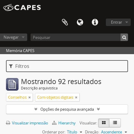
Entrar
Navegar
Memória CAPES
Filtros
Mostrando 92 resultados
Descrição arquivística
Conselhos
Com objetos digitais
Opções de pesquisa avançada
Visualizar impressão
Hierarchy
Visualizar:
Ordenar por:
Título
Direção:
Ascendente