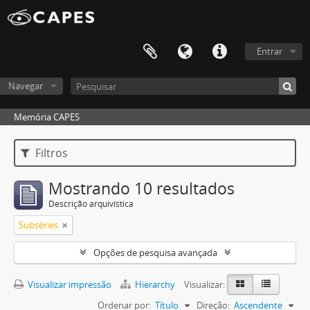
Entrar
Navegar
Memória CAPES
Filtros
Mostrando 10 resultados
Descrição arquivística
Subséries
Opções de pesquisa avançada
Visualizar impressão
Hierarchy
Visualizar:
Ordenar por:
Título
Direção:
Ascendente