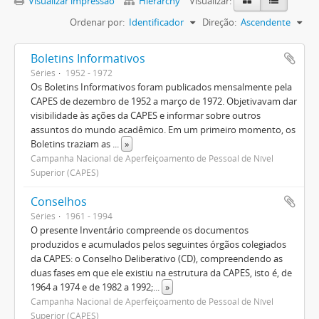
Visualizar impressão
Hierarchy
Visualizar:
Ordenar por:
Identificador
Direção:
Ascendente
Boletins Informativos
Séries
1952 - 1972
Os Boletins Informativos foram publicados mensalmente pela
CAPES de dezembro de 1952 a março de 1972. Objetivavam dar
visibilidade às ações da CAPES e informar sobre outros
assuntos do mundo acadêmico. Em um primeiro momento, os
Boletins traziam as
...
»
Campanha Nacional de Aperfeiçoamento de Pessoal de Nível
Superior (CAPES)
Conselhos
Séries
1961 - 1994
O presente Inventário compreende os documentos
produzidos e acumulados pelos seguintes órgãos colegiados
da CAPES: o Conselho Deliberativo (CD), compreendendo as
duas fases em que ele existiu na estrutura da CAPES, isto é, de
1964 a 1974 e de 1982 a 1992;
...
»
Campanha Nacional de Aperfeiçoamento de Pessoal de Nível
Superior (CAPES)