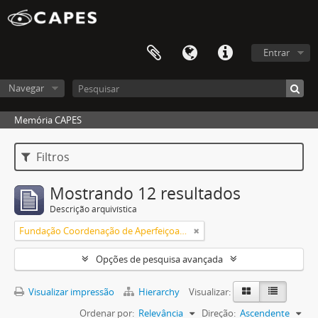
Entrar
Navegar
Memória CAPES
Filtros
Mostrando 12 resultados
Descrição arquivística
Fundação Coordenação de Aperfeiçoamento de Pessoal de Nível Superior (CAPES)
Opções de pesquisa avançada
Visualizar impressão
Hierarchy
Visualizar:
Ordenar por:
Relevância
Direção:
Ascendente