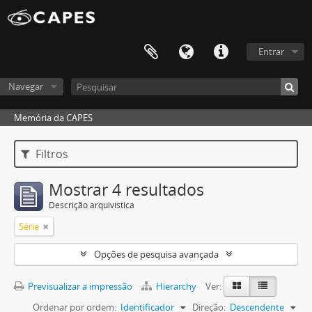
Entrar
Navegar
Memória da CAPES
Filtros
Mostrar 4 resultados
Descrição arquivística
Série
Opções de pesquisa avançada
Previsualizar a impressão
Hierarchy
Ver:
Ordenar por ordem:
Identificador
Direção:
Descendente