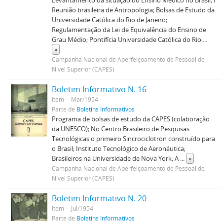
Levantamento da situação do Ensino Médico no Brasil; I
Reunião brasileira de Antropologia; Bolsas de Estudo da
Universidade Católica do Rio de Janeiro;
Regulamentação da Lei de Equivalência do Ensino de
Grau Médio; Pontifícia Universidade Católica do Rio
...
»
Campanha Nacional de Aperfeiçoamento de Pessoal de
Nível Superior (CAPES)
Boletim Informativo N. 16
Item
Mar/1954
Parte de
Boletins Informativos
Programa de bolsas de estudo da CAPES (colaboração
da UNESCO); No Centro Brasileiro de Pesquisas
Tecnológicas o primeiro Sincrociclotron construído para
o Brasil; Instituto Tecnológico de Aeronáutica;
Brasileiros na Universidade de Nova York; A
...
»
Campanha Nacional de Aperfeiçoamento de Pessoal de
Nível Superior (CAPES)
Boletim Informativo N. 20
Item
Jul/1954
Parte de
Boletins Informativos