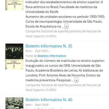
Indicador dos estabelecimentos de ensino superior; A
física atômica no Brasil; Faculdade de medicina da
Universidade do Recife
Aumento de unidades escolares no período 1950/1955;
Curso de neuropatologia; Universidade de São Paulo;
Escola de Arquitetura na
...
»
Campanha Nacional de Aperfeiçoamento de Pessoal de
Nível Superior (CAPES)
Boletim Informativo N. 35
Item
Out/1955
Parte de
Boletins Informativos
Evolução do número de matrículas no ensino superior;
Inaugurados os cursos de ISEB; Universidade de São
Paulo; Academia Brasileira de Letras; As bibliotecas de
Londres; Prof. Antonio Alves de Noronha; Ensino da
medicina preventiva; Pesquisas
...
»
Campanha Nacional de Aperfeiçoamento de Pessoal de
Nível Superior (CAPES)
Boletim Informativo N. 40
Item
Mar/1956