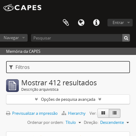
Entrar
Navegar
Memória da CAPES
Filtros
Mostrar 412 resultados
Descrição arquivística
Opções de pesquisa avançada
Previsualizar a impressão
Hierarchy
Ver:
Ordenar por ordem:
Título
Direção:
Descendente