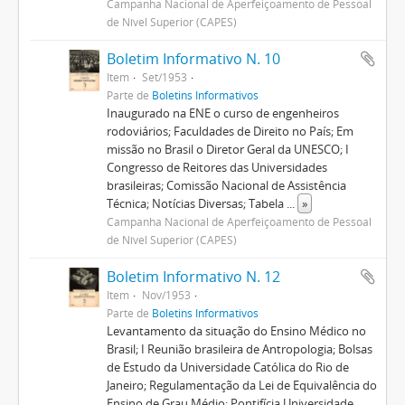
Campanha Nacional de Aperfeiçoamento de Pessoal
de Nível Superior (CAPES)
Boletim Informativo N. 10
Item
Set/1953
Parte de
Boletins Informativos
Inaugurado na ENE o curso de engenheiros
rodoviários; Faculdades de Direito no País; Em
missão no Brasil o Diretor Geral da UNESCO; I
Congresso de Reitores das Universidades
brasileiras; Comissão Nacional de Assistência
Técnica; Notícias Diversas; Tabela
...
»
Campanha Nacional de Aperfeiçoamento de Pessoal
de Nível Superior (CAPES)
Boletim Informativo N. 12
Item
Nov/1953
Parte de
Boletins Informativos
Levantamento da situação do Ensino Médico no
Brasil; I Reunião brasileira de Antropologia; Bolsas
de Estudo da Universidade Católica do Rio de
Janeiro; Regulamentação da Lei de Equivalência do
Ensino de Grau Médio; Pontifícia Universidade