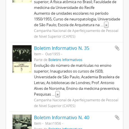
superior; A física atômica no Brasil; Faculdade de
medicina da Universidade do Recife
Aumento de unidades escolares no período
1950/1955; Curso de neuropatologia; Universidade
de São Paulo; Escola de Arquitetura na
...
»
Campanha Nacional de Aperfeiçoamento de Pessoal
de Nível Superior (CAPES)
Boletim Informativo N. 35
Item
Out/1955
Parte de
Boletins Informativos
Evolução do número de matrículas no ensino
superior; Inaugurados os cursos de ISEB;
Universidade de São Paulo; Academia Brasileira de
Letras; As bibliotecas de Londres; Prof. Antonio
Alves de Noronha; Ensino da medicina preventiva;
Pesquisas
...
»
Campanha Nacional de Aperfeiçoamento de Pessoal
de Nível Superior (CAPES)
Boletim Informativo N. 40
Item
Mar/1956