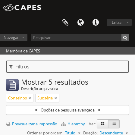
Entrar
Navegar
Memória da CAPES
Filtros
Mostrar 5 resultados
Descrição arquivística
Conselhos
Subsérie
Opções de pesquisa avançada
Previsualizar a impressão
Hierarchy
Ver:
Ordenar por ordem:
Título
Direção:
Descendente