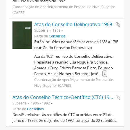
de 1982 e 23 de março de 1992.
Coordenação de Aperfeiçoamento de Pessoal de Nível Superior
(CAPES)
Atas do Conselho Deliberativo 1969
Subsérie
1969
Parte de
Conselhos
Estão incluídos na subsérie as atas da 163ª a 178ª
reunião do Conselho Deliberativo.
Ata da 163ª reunião do Conselho Deliberativo:
Presentes à reunião Elsa Nogueira Gomide,
Amadeu Cury, Edrízio Barbosa Pinto, Eduardo
Faraco, Helios Homero Bernardi, José
...
»
Coordenação de Aperfeiçoamento de Pessoal de
Nível Superior (CAPES)
Atas do Conselho Técnico-Científico (CTC) 1986-1992
Subsérie
1986 - 1992
Parte de
Conselhos
Dossiês relativos às reuniões do CTC ocorridas entre 21 de
julho de 1986 e 26 de junho de 1992, totalizando 22 reuniões.