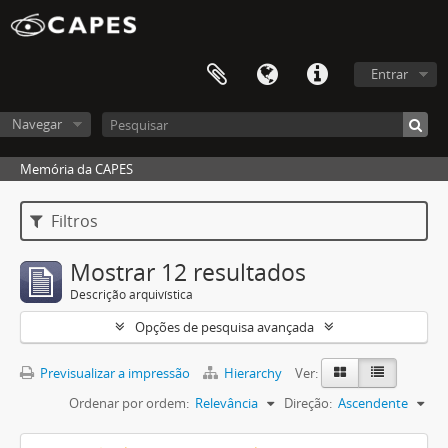
Entrar
Navegar
Memória da CAPES
Filtros
Mostrar 12 resultados
Descrição arquivística
Opções de pesquisa avançada
Previsualizar a impressão
Hierarchy
Ver:
Ordenar por ordem:
Relevância
Direção:
Ascendente