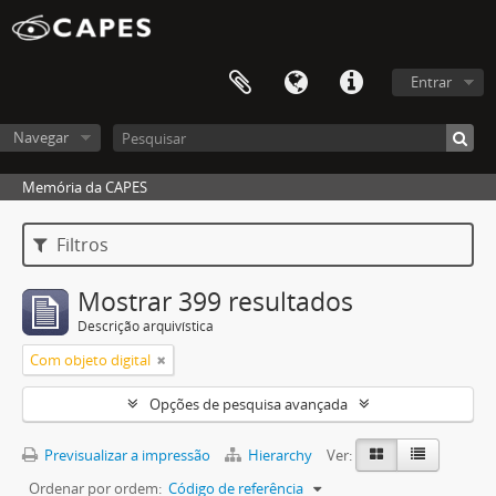
Entrar
Navegar
Memória da CAPES
Filtros
Mostrar 399 resultados
Descrição arquivística
Com objeto digital
Opções de pesquisa avançada
Previsualizar a impressão
Hierarchy
Ver:
Ordenar por ordem:
Código de referência