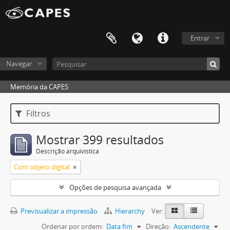
Entrar
Navegar
Memória da CAPES
Filtros
Mostrar 399 resultados
Descrição arquivística
Com objeto digital
Opções de pesquisa avançada
Previsualizar a impressão
Hierarchy
Ver:
Ordenar por ordem:
Data fim
Direção:
Ascendente