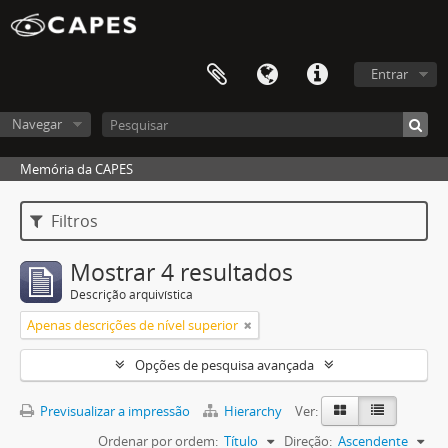
Entrar
Navegar
Memória da CAPES
Filtros
Mostrar 4 resultados
Descrição arquivística
Apenas descrições de nível superior
Opções de pesquisa avançada
Previsualizar a impressão
Hierarchy
Ver:
Ordenar por ordem:
Título
Direção:
Ascendente