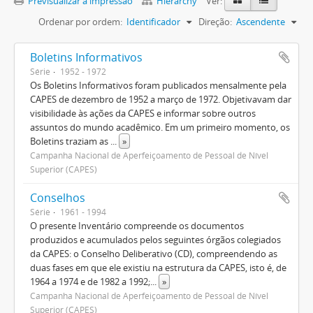
Previsualizar a impressão
Hierarchy
Ver:
Ordenar por ordem:
Identificador
Direção:
Ascendente
Boletins Informativos
Série
1952 - 1972
Os Boletins Informativos foram publicados mensalmente pela
CAPES de dezembro de 1952 a março de 1972. Objetivavam dar
visibilidade às ações da CAPES e informar sobre outros
assuntos do mundo acadêmico. Em um primeiro momento, os
Boletins traziam as
...
»
Campanha Nacional de Aperfeiçoamento de Pessoal de Nível
Superior (CAPES)
Conselhos
Série
1961 - 1994
O presente Inventário compreende os documentos
produzidos e acumulados pelos seguintes órgãos colegiados
da CAPES: o Conselho Deliberativo (CD), compreendendo as
duas fases em que ele existiu na estrutura da CAPES, isto é, de
1964 a 1974 e de 1982 a 1992;
...
»
Campanha Nacional de Aperfeiçoamento de Pessoal de Nível
Superior (CAPES)