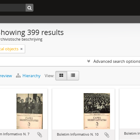
Showing 399 results
chivistische beschrijving
tal objects
Advanced search option
preview
Hierarchy
View:
Boletim I
m Informativo N. 7
Boletim Informativo N. 10