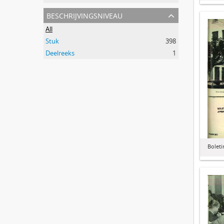
beschrijvingsniveau
All
Stuk
398
Deelreeks
1
Boleti