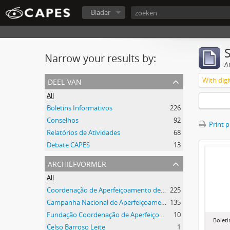
Blader
Narrow your results by:
Ar
deel van
With digi
All
Boletins Informativos
226
Conselhos
92
Print 
Relatórios de Atividades
68
Debate CAPES
13
archiefvormer
All
Coordenação de Aperfeiçoamento de Pessoal de Nível Superior (CAPES)
225
Campanha Nacional de Aperfeiçoamento de Pessoal de Nível Superior (CAPES)
135
Fundação Coordenação de Aperfeiçoamento de Pessoal de Nível Superior (CAPES)
10
Boleti
Celso Barroso Leite
1