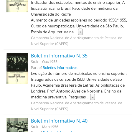
Indicador dos estabelecimentos de ensino superior; A
física atômica no Brasil; Faculdade de medicina da
Universidade do Recife
Aumento de unidades escolares no período 1950/1955;
Curso de neuropatologia; Universidade de São Paulo;
Escola de Arquitetura na
...
»
Campanha Nacional de Aperfeiçoamento de Pessoal de
Nível Superior (CAPES)
Boletim Informativo N. 35
Stuk
Out/1955
Part of
Boletins Informativos
Evolução do número de matrículas no ensino superior;
Inaugurados os cursos de ISEB; Universidade de São
Paulo; Academia Brasileira de Letras; As bibliotecas de
Londres; Prof. Antonio Alves de Noronha; Ensino da
medicina preventiva; Pesquisas
...
»
Campanha Nacional de Aperfeiçoamento de Pessoal de
Nível Superior (CAPES)
Boletim Informativo N. 40
Stuk
Mar/1956