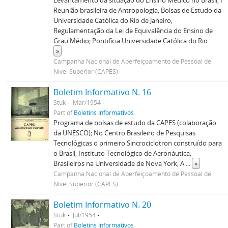
Levantamento da situação do Ensino Médico no Brasil; I
Reunião brasileira de Antropologia; Bolsas de Estudo da
Universidade Católica do Rio de Janeiro;
Regulamentação da Lei de Equivalência do Ensino de
Grau Médio; Pontifícia Universidade Católica do Rio
...
»
Campanha Nacional de Aperfeiçoamento de Pessoal de
Nível Superior (CAPES)
Boletim Informativo N. 16
Stuk
Mar/1954
Part of
Boletins Informativos
Programa de bolsas de estudo da CAPES (colaboração
da UNESCO); No Centro Brasileiro de Pesquisas
Tecnológicas o primeiro Sincrociclotron construído para
o Brasil; Instituto Tecnológico de Aeronáutica;
Brasileiros na Universidade de Nova York; A
...
»
Campanha Nacional de Aperfeiçoamento de Pessoal de
Nível Superior (CAPES)
Boletim Informativo N. 20
Stuk
Jul/1954
Part of
Boletins Informativos