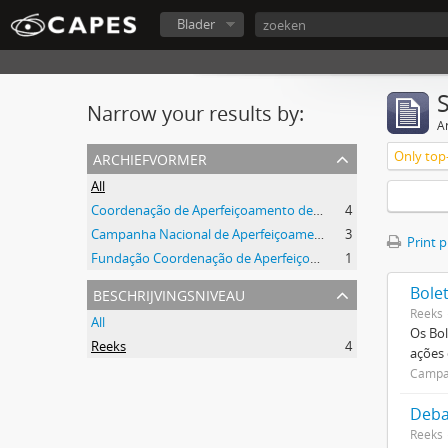
Blader
Narrow your results by:
Ar
archiefvormer
Only top-
All
Coordenação de Aperfeiçoamento de Pessoal de Nível Superior (CAPES)
4
Campanha Nacional de Aperfeiçoamento de Pessoal de Nível Superior (CAPES)
3
Print 
Fundação Coordenação de Aperfeiçoamento de Pessoal de Nível Superior (CAPES)
1
beschrijvingsniveau
Bole
Reeks
All
Os Bol
Reeks
4
ações
Campan
Deba
Reeks