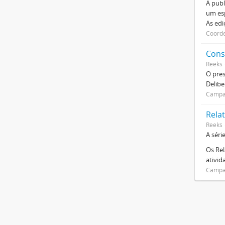
A publ
um esp
As ed
Coorde
Cons
Reeks
O pre
Delibe
Campan
Relat
Reeks
A séri
Os Rel
ativi
Campan