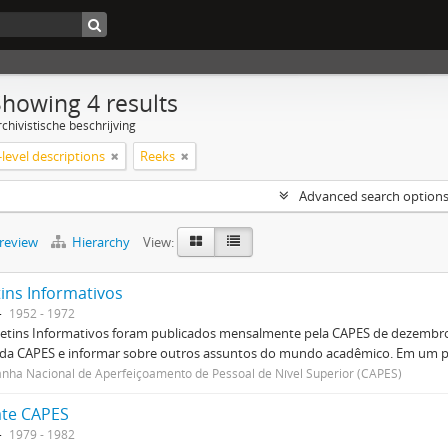
Showing 4 results
chivistische beschrijving
level descriptions
Reeks
Advanced search option
preview
Hierarchy
View:
tins Informativos
1952 - 1972
etins Informativos foram publicados mensalmente pela CAPES de dezembro 
 da CAPES e informar sobre outros assuntos do mundo acadêmico. Em um p
ha Nacional de Aperfeiçoamento de Pessoal de Nível Superior (CAPES)
te CAPES
1979 - 1982