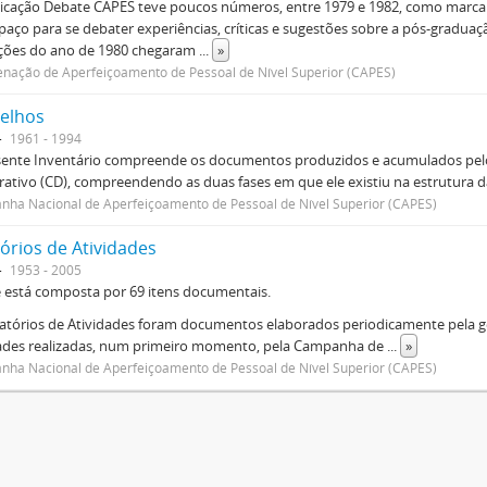
icação Debate CAPES teve poucos números, entre 1979 e 1982, como marca d
aço para se debater experiências, críticas e sugestões sobre a pós-graduaç
ições do ano de 1980 chegaram
...
»
nação de Aperfeiçoamento de Pessoal de Nível Superior (CAPES)
elhos
1961 - 1994
sente Inventário compreende os documentos produzidos e acumulados pelo
rativo (CD), compreendendo as duas fases em que ele existiu na estrutura da
ha Nacional de Aperfeiçoamento de Pessoal de Nível Superior (CAPES)
órios de Atividades
1953 - 2005
e está composta por 69 itens documentais.
atórios de Atividades foram documentos elaborados periodicamente pela ge
dades realizadas, num primeiro momento, pela Campanha de
...
»
ha Nacional de Aperfeiçoamento de Pessoal de Nível Superior (CAPES)