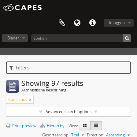
Inloggen
Blader
Filters
Showing 97 results
Archivistische beschrijving
Conselhos
Advanced search options
Print preview
Hierarchy
View:
Gesorteerd op:
Titel
Direction:
Ascending