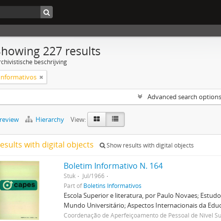
Showing 227 results
chivistische beschrijving
 Informativos
Advanced search option
preview
Hierarchy
View:
esults with digital objects
Show results with digital objects
Boletim Informativo N. 164
Stuk
Jul/1966
Part of
Boletins Informativos
Escola Superior e literatura, por Paulo Novaes; Estud
Mundo Universitário; Aspectos Internacionais da Educa
Coordenação de Aperfeiçoamento de Pessoal de Nível Su