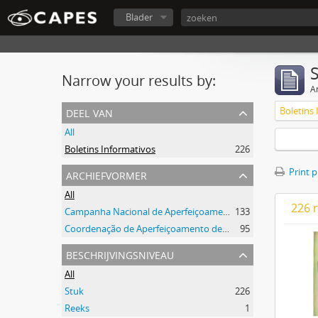
Blader
Narrow your results by:
Ar
deel van
Boletins
All
Boletins Informativos
226
archiefvormer
Print 
All
226 r
Campanha Nacional de Aperfeiçoamento de Pessoal de Nível Superior (CAPES)
133
Coordenação de Aperfeiçoamento de Pessoal de Nível Superior (CAPES)
95
beschrijvingsniveau
All
Stuk
226
Reeks
1