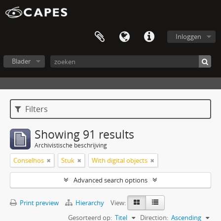
Inloggen
Blader
Filters
Showing 91 results
Archivistische beschrijving
Conselhos
Stuk
With digital objects
Advanced search options
Print preview
Hierarchy
View:
Gesorteerd op:
Titel
Direction:
Ascending