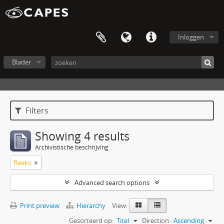
Inloggen
Blader
Filters
Showing 4 results
Archivistische beschrijving
Reeks
Advanced search options
Print preview
Hierarchy
View:
Gesorteerd op:
Titel
Direction:
Ascending