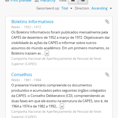
Print preview
Hierarchy
View:
Gesorteerd op:
Titel
Direction:
Ascending
Boletins Informativos
Reeks
1952 - 1972
Os Boletins Informativos foram publicados mensalmente pela
CAPES de dezembro de 1952 a março de 1972. Objetivavam dar
visibilidade às ações da CAPES e informar sobre outros
assuntos do mundo acadêmico. Em um primeiro momento, os
Boletins traziam as
...
»
Campanha Nacional de Aperfeiçoamento de Pessoal de Nível
Superior (CAPES)
Conselhos
Reeks
1961 - 1994
O presente Inventário compreende os documentos
produzidos e acumulados pelos seguintes órgãos colegiados
da CAPES: o Conselho Deliberativo (CD), compreendendo as
duas fases em que ele existiu na estrutura da CAPES, isto é, de
1964 a 1974 e de 1982 a 1992;
...
»
Campanha Nacional de Aperfeiçoamento de Pessoal de Nível
Superior (CAPES)