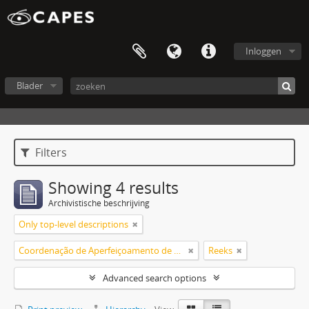
Inloggen
Blader
Filters
Showing 4 results
Archivistische beschrijving
Only top-level descriptions
Coordenação de Aperfeiçoamento de Pessoal de Nível Superior (CAPES)
Reeks
Advanced search options