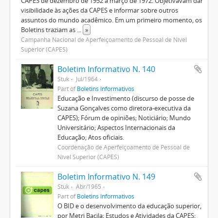
CAPES de dezembro de 1952 a março de 1972. Objetivavam dar
visibilidade às ações da CAPES e informar sobre outros
assuntos do mundo acadêmico. Em um primeiro momento, os
Boletins traziam as
...
»
Campanha Nacional de Aperfeiçoamento de Pessoal de Nível
Superior (CAPES)
Boletim Informativo N. 140
Stuk
Jul/1964
Part of
Boletins Informativos
Educação e Investimento (discurso de posse de
Suzana Gonçalves como diretora-executiva da
CAPES); Fórum de opiniões; Noticiário; Mundo
Universitário; Aspectos Internacionais da
Educação; Atos oficiais.
Coordenação de Aperfeiçoamento de Pessoal de
Nível Superior (CAPES)
Boletim Informativo N. 149
Stuk
Abr/1965
Part of
Boletins Informativos
O BID e o desenvolvimento da educação superior,
por Metri Bacila; Estudos e Atividades da CAPES;