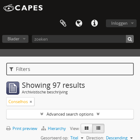
Inloggen
Blader
Filters
Showing 97 results
Archivistische beschrijving
Conselhos
Advanced search options
Print preview
Hierarchy
View:
Gesorteerd op:
Titel
Direction:
Descending