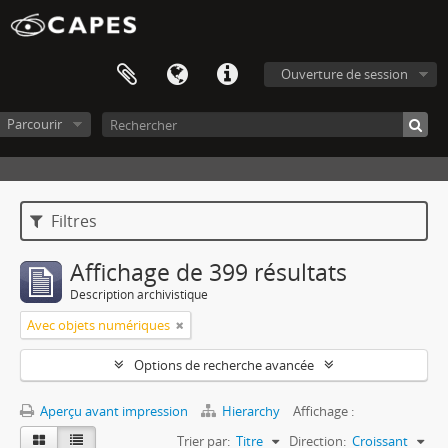
Ouverture de session
Parcourir
Filtres
Affichage de 399 résultats
Description archivistique
Avec objets numériques
Options de recherche avancée
Aperçu avant impression
Hierarchy
Affichage :
Trier par:
Titre
Direction:
Croissant