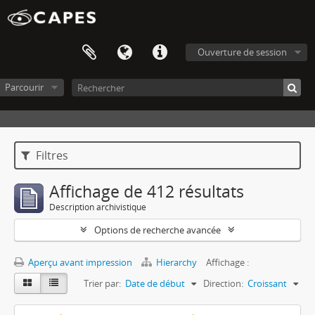
Ouverture de session
Parcourir
Filtres
Affichage de 412 résultats
Description archivistique
Options de recherche avancée
Aperçu avant impression
Hierarchy
Affichage :
Trier par:
Date de début
Direction:
Croissant