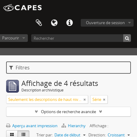
Ouverture de session
Parcourir
Filtres
Affichage de 4 résultats
Description archivistique
Seulement les descriptions de haut niveau
Série
Options de recherche avancée
Aperçu avant impression
Hierarchy
Affichage :
Trier par:
Date de début
Direction:
Croissant