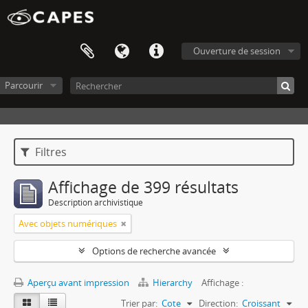
Ouverture de session
Parcourir
Filtres
Affichage de 399 résultats
Description archivistique
Avec objets numériques
Options de recherche avancée
Aperçu avant impression
Hierarchy
Affichage :
Trier par:
Cote
Direction:
Croissant