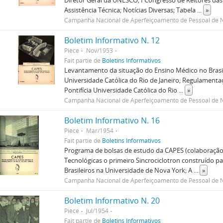
Diretor Geral da UNESCO; I Congresso de Reitores das
Assistência Técnica; Notícias Diversas; Tabela
...
»
Campanha Nacional de Aperfeiçoamento de Pessoal de N
Boletim Informativo N. 12
Pièce
Nov/1953
Fait partie de
Boletins Informativos
Levantamento da situação do Ensino Médico no Brasil;
Universidade Católica do Rio de Janeiro; Regulamenta
Pontifícia Universidade Católica do Rio
...
»
Campanha Nacional de Aperfeiçoamento de Pessoal de N
Boletim Informativo N. 16
Pièce
Mar/1954
Fait partie de
Boletins Informativos
Programa de bolsas de estudo da CAPES (colaboração
Tecnológicas o primeiro Sincrociclotron construído par
Brasileiros na Universidade de Nova York; A
...
»
Campanha Nacional de Aperfeiçoamento de Pessoal de N
Boletim Informativo N. 20
Pièce
Jul/1954
Fait partie de
Boletins Informativos