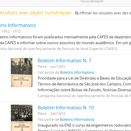
résultats avec objets numériques
Afficher les résultats avec des
tins Informativos
1952 - 1972
etins Informativos foram publicados mensalmente pela CAPES de dezembro 
 da CAPES e informar sobre outros assuntos do mundo acadêmico. Em um p
ha Nacional de Aperfeiçoamento de Pessoal de Nível Superior (CAPES)
Boletim Informativo N. 7
Pièce
Jun/1953
Fait partie de
Boletins Informativos
Prioridade para a Lei de Diretrizes e Bases da Educaç
Técnico de Aeronáutica de São José dos Campos; Comi
Informações sobre Bolsas de Estudo; Notícias Diversa
Campanha Nacional de Aperfeiçoamento de Pessoal de N
Boletim Informativo N. 10
Pièce
Set/1953
Fait partie de
Boletins Informativos
Inaugurado na ENE o curso de engenheiros rodoviários