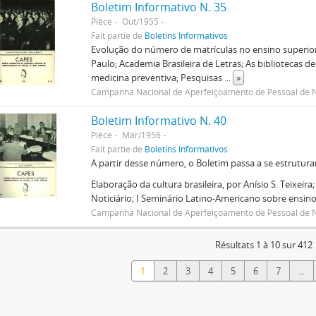
Boletim Informativo N. 35
Pièce
Out/1955
Fait partie de
Boletins Informativos
Evolução do número de matrículas no ensino superior
Paulo; Academia Brasileira de Letras; As bibliotecas 
medicina preventiva; Pesquisas
...
»
Campanha Nacional de Aperfeiçoamento de Pessoal de N
Boletim Informativo N. 40
Pièce
Mar/1956
Fait partie de
Boletins Informativos
A partir desse número, o Boletim passa a se estrutura
Elaboração da cultura brasileira, por Anísio S. Teixei
Noticiário; I Seminário Latino-Americano sobre ensin
Campanha Nacional de Aperfeiçoamento de Pessoal de N
Résultats 1 à 10 sur 412
1
2
3
4
5
6
7
...