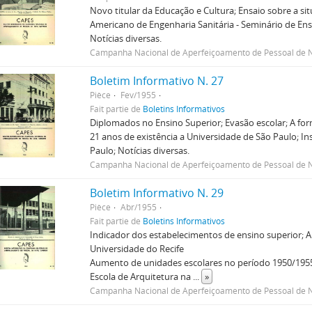
Novo titular da Educação e Cultura; Ensaio sobre a sit
Americano de Engenharia Sanitária - Seminário de Ensi
Notícias diversas.
Campanha Nacional de Aperfeiçoamento de Pessoal de N
Boletim Informativo N. 27
Pièce
Fev/1955
Fait partie de
Boletins Informativos
Diplomados no Ensino Superior; Evasão escolar; A for
21 anos de existência a Universidade de São Paulo; In
Paulo; Notícias diversas.
Campanha Nacional de Aperfeiçoamento de Pessoal de N
Boletim Informativo N. 29
Pièce
Abr/1955
Fait partie de
Boletins Informativos
Indicador dos estabelecimentos de ensino superior; A 
Universidade do Recife
Aumento de unidades escolares no período 1950/1955
Escola de Arquitetura na
...
»
Campanha Nacional de Aperfeiçoamento de Pessoal de N