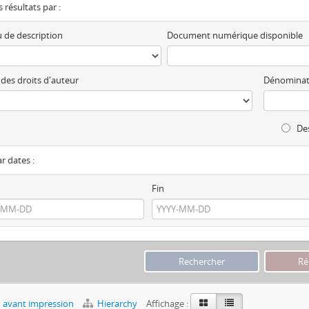
es résultats par :
 de description
Document numérique disponible
 des droits d'auteur
Dénominat
Des
ar dates :
Fin
 avant impression
Hierarchy
Affichage :