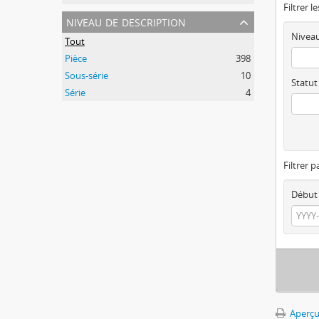
Filtrer l
niveau de description
Niveau
Tout
Pièce
398
Sous-série
10
Statut
Série
4
Filtrer p
Début
Aperçu