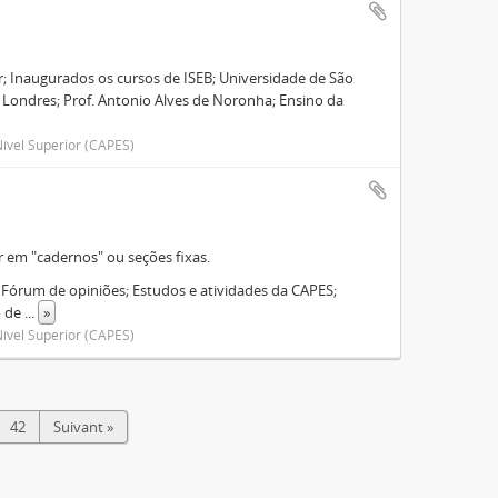
; Inaugurados os cursos de ISEB; Universidade de São
de Londres; Prof. Antonio Alves de Noronha; Ensino da
ível Superior (CAPES)
r em "cadernos" ou seções fixas.
ra; Fórum de opiniões; Estudos e atividades da CAPES;
o de
...
»
ível Superior (CAPES)
42
Suivant »