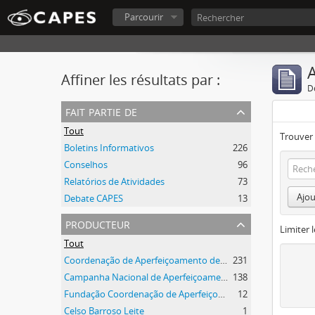
Parcourir
A
Affiner les résultats par :
D
fait partie de
Tout
Trouver 
Boletins Informativos
226
Conselhos
96
Relatórios de Atividades
73
Ajou
Debate CAPES
13
producteur
Limiter l
Tout
Coordenação de Aperfeiçoamento de Pessoal de Nível Superior (CAPES)
231
Campanha Nacional de Aperfeiçoamento de Pessoal de Nível Superior (CAPES)
138
Fundação Coordenação de Aperfeiçoamento de Pessoal de Nível Superior (CAPES)
12
Celso Barroso Leite
1