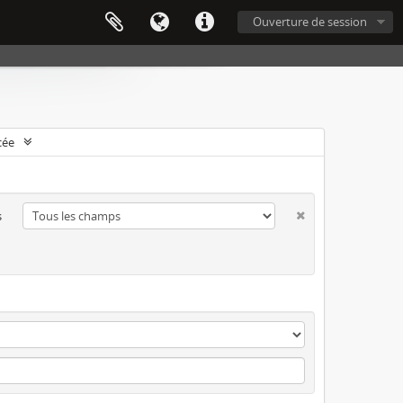
Ouverture de session
cée
s