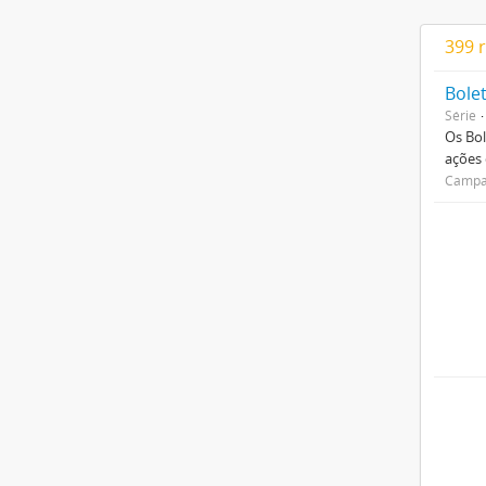
399 
Bole
Série
Os Bol
ações
Campan