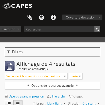
Ouverture de session
Parcourir
Filtres
Affichage de 4 résultats
Description archivistique
Seulement les descriptions de haut niveau
Série
Options de recherche avancée
Aperçu avant impression
Hierarchy
Affichage :
Trier par:
Identifiant
Direction:
Croissant