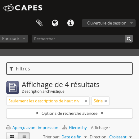
Ouverture de session
Parcourir
Filtres
Affichage de 4 résultats
Description archivistique
Seulement les descriptions de haut niveau
Série
Options de recherche avancée
Aperçu avant impression
Hierarchy
Affichage :
Trier par:
Date de fin
Direction:
Croissant