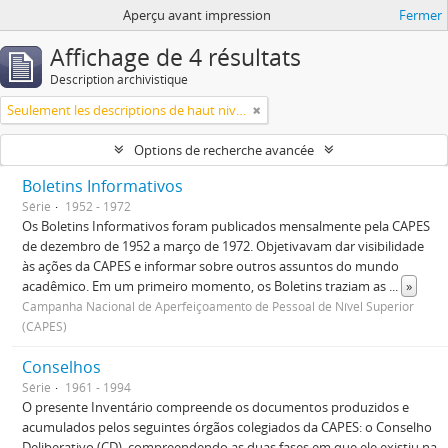
Aperçu avant impression
Fermer
Affichage de 4 résultats
Description archivistique
Seulement les descriptions de haut niveau
Options de recherche avancée
Boletins Informativos
Série
1952 - 1972
Os Boletins Informativos foram publicados mensalmente pela CAPES
de dezembro de 1952 a março de 1972. Objetivavam dar visibilidade
às ações da CAPES e informar sobre outros assuntos do mundo
acadêmico. Em um primeiro momento, os Boletins traziam as
...
»
Campanha Nacional de Aperfeiçoamento de Pessoal de Nível Superior
(CAPES)
Conselhos
Série
1961 - 1994
O presente Inventário compreende os documentos produzidos e
acumulados pelos seguintes órgãos colegiados da CAPES: o Conselho
Deliberativo (CD), compreendendo as duas fases em que ele existiu na