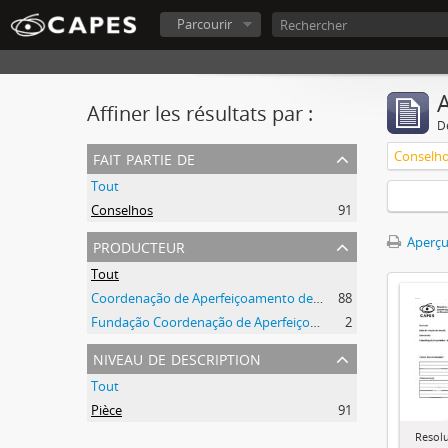
Parcourir
A
Affiner les résultats par :
D
fait partie de
Conselh
Tout
Conselhos
91
producteur
Aperçu
Tout
Coordenação de Aperfeiçoamento de Pessoal de Nível Superior (CAPES)
88
Fundação Coordenação de Aperfeiçoamento de Pessoal de Nível Superior (CAPES)
2
niveau de description
Tout
Pièce
91
Resol