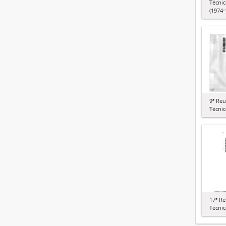
Técnic
(1974-
9ª Re
Técnic
17ª R
Técnic