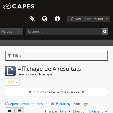
Ouverture de session
Parcourir
Filtres
Affichage de 4 résultats
Description archivistique
Série
Options de recherche avancée
Aperçu avant impression
Hierarchy
Affichage :
Trier par:
Titre
Direction:
Croissant